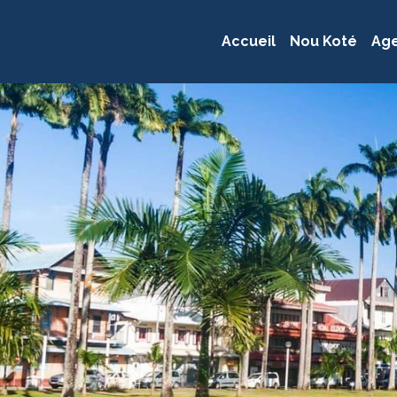
Accueil
Nou Koté
Ag