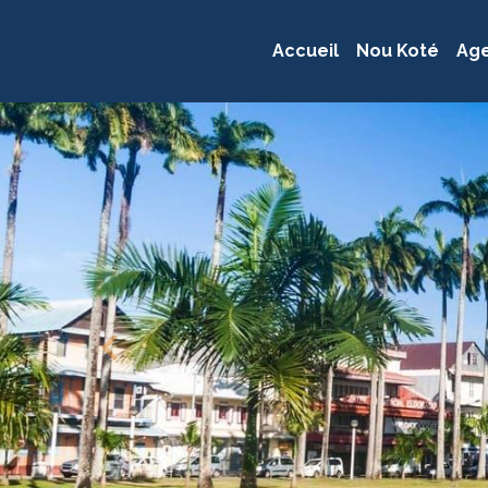
Accueil
Nou Koté
Ag