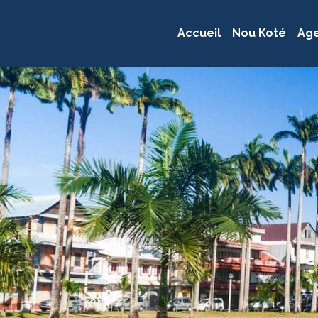
Accueil
Nou Koté
Ag