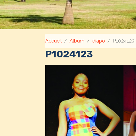
Accueil
Album
diapo
P1024123
P1024123