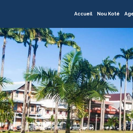
Accueil
Nou Koté
Ag