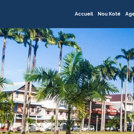
Accueil
Nou Koté
Ag